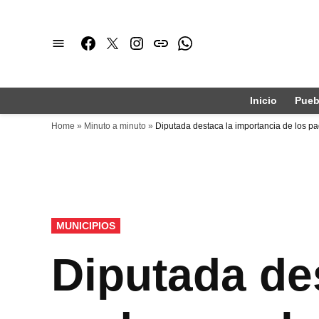
Saltar
al
Facebook
Twitter
Instagram
issuu
Whatsapp
contenido
Inicio
Pueb
Home
»
Minuto a minuto
»
Diputada destaca la importancia de los p
PUBLICADO
MUNICIPIOS
EN
Diputada des