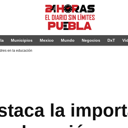
la
Municipios
Mexico
Mundo
Negocios
DxT
Vi
adres en la educación
taca la import