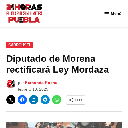
Saltar
al
Menú
Diario
contenido
24
Horas
Puebla
PUBLICADO
CARROUSEL
EN
Diputado de Morena
rectificará Ley Mordaza
por
Fernanda Rocha
febrero 19, 2025
Más