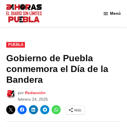
Saltar
al
Menú
Diario
contenido
24
Horas
Puebla
PUBLICADO
PUEBLA
EN
Gobierno de Puebla
conmemora el Día de la
Bandera
por
Redacción
febrero 24, 2025
Más