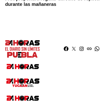
durante las mañaneras
Facebook
Twitter
Instagram
issuu
What