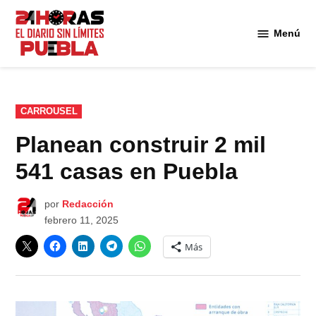
Saltar
al
Menú
Diario
contenido
24
Horas
Puebla
PUBLICADO
CARROUSEL
EN
Planean construir 2 mil
541 casas en Puebla
por
Redacción
febrero 11, 2025
Más