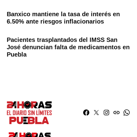
Banxico mantiene la tasa de interés en
6.50% ante riesgos inflacionarios
Pacientes trasplantados del IMSS San
José denuncian falta de medicamentos en
Puebla
Facebook
Twitter
Instagram
issuu
What