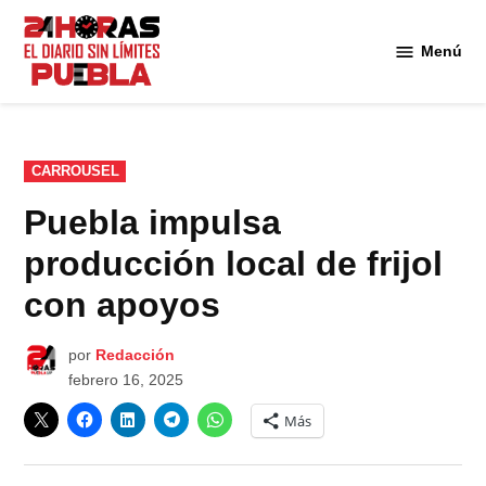
Saltar
al
Menú
Diario
contenido
24
Horas
Puebla
PUBLICADO
CARROUSEL
EN
Puebla impulsa
producción local de frijol
con apoyos
por
Redacción
febrero 16, 2025
Más