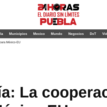
la
Municipios
Mexico
Mundo
Negocios
DxT
Vi
 para México-EU
ía: La coopera