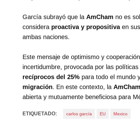
García subrayó que la
AmCham
no es sol
considera
proactiva y propositiva
en sus 
ambas naciones.
Este mensaje de optimismo y cooperación
incertidumbre, provocada por las política
recíprocos del 25%
para todo el mundo y
migración
. En este contexto, la
AmCha
abierta y mutuamente beneficiosa para M
ETIQUETADO:
carlos garcía
EU
Mexico