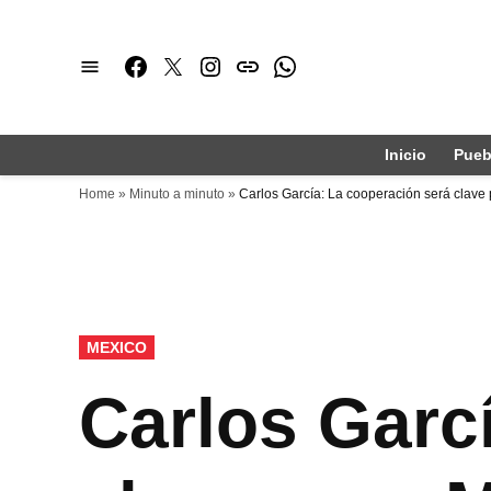
Saltar
al
Facebook
Twitter
Instagram
issuu
Whatsapp
contenido
Inicio
Pueb
Home
»
Minuto a minuto
»
Carlos García: La cooperación será clave
PUBLICADO
MEXICO
EN
Carlos Garc