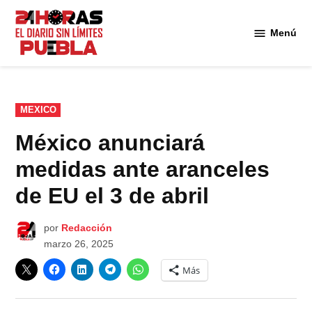
Saltar
al
Menú
Diario
contenido
24
Horas
Puebla
PUBLICADO
MEXICO
EN
México anunciará
medidas ante aranceles
de EU el 3 de abril
por
Redacción
marzo 26, 2025
Más