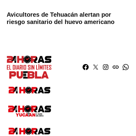
Avicultores de Tehuacán alertan por
riesgo sanitario del huevo americano
Facebook
Twitter
Instagram
issuu
What