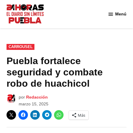
Saltar
al
Menú
Diario
contenido
24
Horas
Puebla
PUBLICADO
CARROUSEL
EN
Puebla fortalece
seguridad y combate
robo de huachicol
por
Redacción
marzo 15, 2025
Más