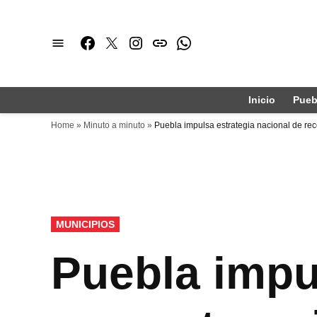
Saltar
al
Facebook
Twitter
Instagram
issuu
Whatsapp
contenido
Inicio
Pueb
Home
»
Minuto a minuto
»
Puebla impulsa estrategia nacional de rec
PUBLICADO
MUNICIPIOS
EN
Puebla impu