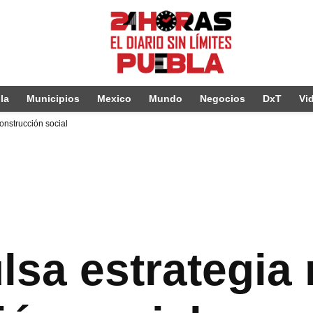
la
Municipios
Mexico
Mundo
Negocios
DxT
Vi
onstrucción social
lsa estrategia 