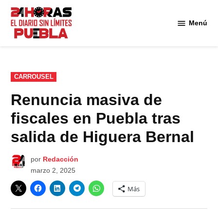
Saltar
al
Menú
Diario
contenido
24
Horas
Puebla
PUBLICADO
CARROUSEL
EN
Renuncia masiva de
fiscales en Puebla tras
salida de Higuera Bernal
por
Redacción
marzo 2, 2025
Más