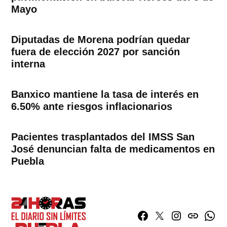
Mayo
Diputadas de Morena podrían quedar
fuera de elección 2027 por sanción
interna
Banxico mantiene la tasa de interés en
6.50% ante riesgos inflacionarios
Pacientes trasplantados del IMSS San
José denuncian falta de medicamentos en
Puebla
Facebook
Twitter
Instagram
issuu
What