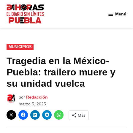
Saltar
al
Menú
Diario
contenido
24
Horas
Puebla
PUBLICADO
MUNICIPIOS
EN
Tragedia en la México-
Puebla: trailero muere y
su unidad vuelca
por
Redacción
marzo 5, 2025
Más