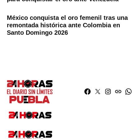
México conquista el oro femenil tras una
remontada histórica ante Colombia en
Santo Domingo 2026
Facebook
Twitter
Instagram
issuu
What