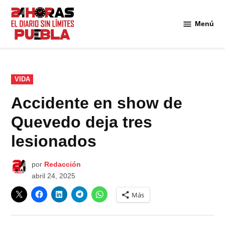
Saltar
al
Menú
Diario
contenido
24
Horas
Puebla
PUBLICADO
VIDA
EN
Accidente en show de
Quevedo deja tres
lesionados
por
Redacción
abril 24, 2025
Más