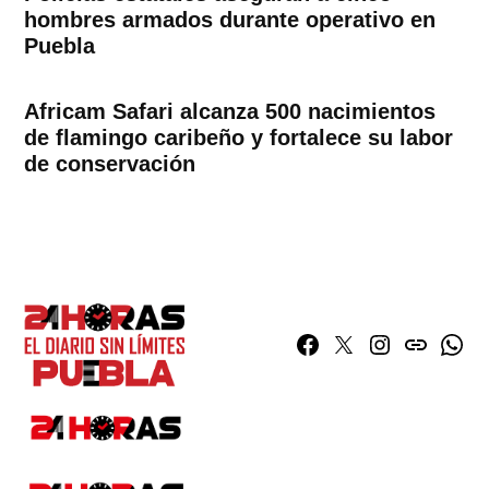
hombres armados durante operativo en
Puebla
Africam Safari alcanza 500 nacimientos
de flamingo caribeño y fortalece su labor
de conservación
Facebook
Twitter
Instagram
issuu
What