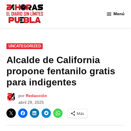
Saltar
al
Menú
Diario
contenido
24
Horas
Puebla
PUBLICADO
UNCATEGORIZED
EN
Alcalde de California
propone fentanilo gratis
para indigentes
por
Redacción
abril 28, 2025
Más