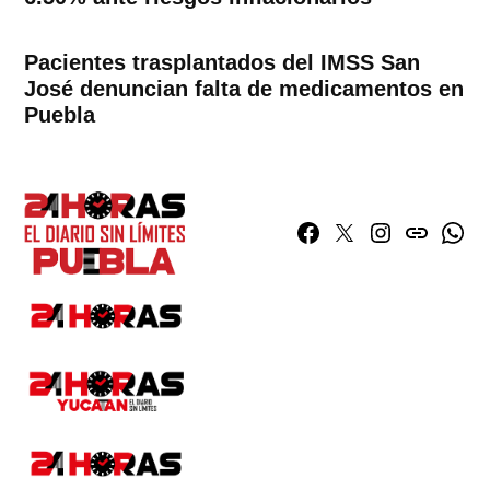
Pacientes trasplantados del IMSS San
José denuncian falta de medicamentos en
Puebla
Facebook
Twitter
Instagram
issuu
What