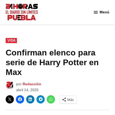
Saltar
al
Menú
Diario
contenido
24
Horas
Puebla
PUBLICADO
VIDA
EN
Confirman elenco para
serie de Harry Potter en
Max
por
Redacción
abril 14, 2025
Más