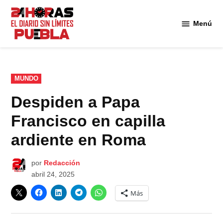
Saltar
al
Menú
Diario
contenido
24
Horas
Puebla
PUBLICADO
MUNDO
EN
Despiden a Papa
Francisco en capilla
ardiente en Roma
por
Redacción
abril 24, 2025
Más