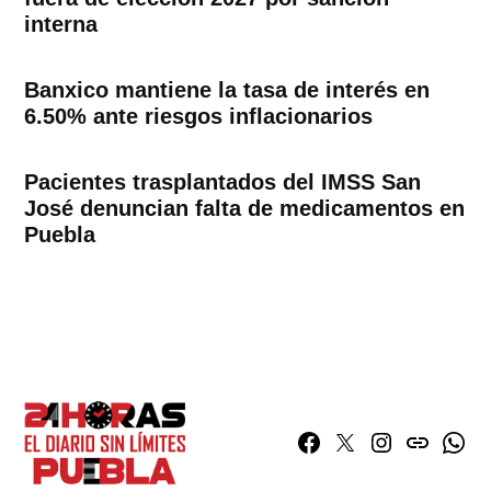
interna
Banxico mantiene la tasa de interés en
6.50% ante riesgos inflacionarios
Pacientes trasplantados del IMSS San
José denuncian falta de medicamentos en
Puebla
Facebook
Twitter
Instagram
issuu
What