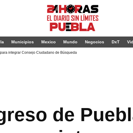
la
Municipios
Mexico
Mundo
Negocios
DxT
Vi
 para integrar Consejo Ciudadano de Búsqueda
greso de Pueb