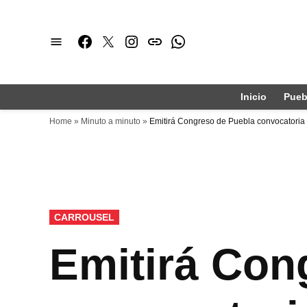
Saltar
al
Facebook
Twitter
Instagram
issuu
Whatsapp
contenido
Inicio
Pueb
Home
»
Minuto a minuto
»
Emitirá Congreso de Puebla convocatoria
PUBLICADO
CARROUSEL
EN
Emitirá Con