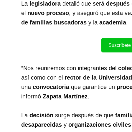
La
legisladora
detalló que será
después 
el
nuevo proceso
, y aseguró que esta v
de familias buscadoras
y la
academia
.
Suscríbete 
“Nos reuniremos con integrantes del
cole
así como con el
rector de la Universida
una
convocatoria
que garantice un
proce
informó
Zapata Martínez
.
La
decisión
surge después de que
famil
desaparecidas
y
organizaciones civiles