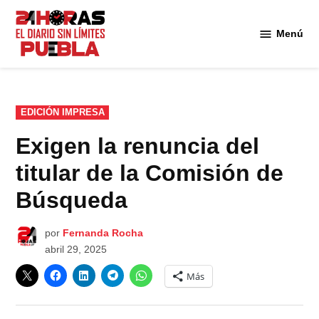
Saltar
al
Menú
Diario
contenido
24
Horas
Puebla
PUBLICADO
EDICIÓN IMPRESA
EN
Exigen la renuncia del
titular de la Comisión de
Búsqueda
por
Fernanda Rocha
abril 29, 2025
Más