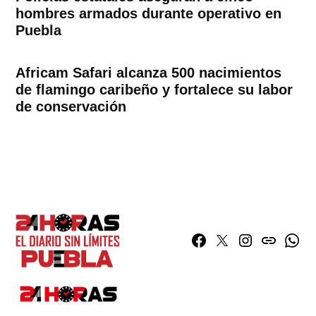
hombres armados durante operativo en
Puebla
Africam Safari alcanza 500 nacimientos
de flamingo caribeño y fortalece su labor
de conservación
Facebook
Twitter
Instagram
issuu
What