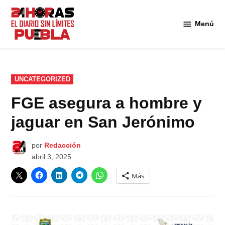
Saltar
al
Menú
Diario
contenido
24
Horas
Puebla
PUBLICADO
UNCATEGORIZED
EN
FGE asegura a hombre y
jaguar en San Jerónimo
por
Redacción
abril 3, 2025
Más