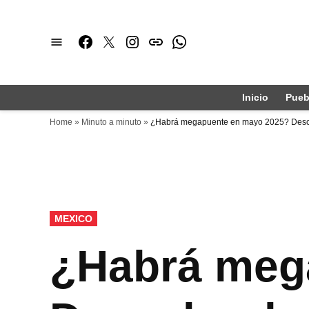
Saltar
al
Facebook
Twitter
Instagram
issuu
Whatsapp
contenido
Inicio
Pueb
Home
»
Minuto a minuto
»
¿Habrá megapuente en mayo 2025? Descu
PUBLICADO
MEXICO
EN
¿Habrá meg