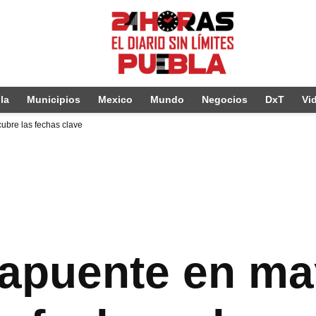
la
Municipios
Mexico
Mundo
Negocios
DxT
Vi
bre las fechas clave
apuente en ma