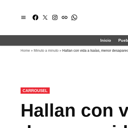
Saltar
al
Facebook
Twitter
Instagram
issuu
Whatsapp
contenido
Inicio
Pueb
Home
»
Minuto a minuto
»
Hallan con vida a Isaías, menor desapare
PUBLICADO
CARROUSEL
EN
Hallan con v