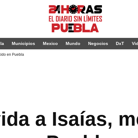
la
Municipios
Mexico
Mundo
Negocios
DxT
Vi
cido en Puebla
ida a Isaías, 