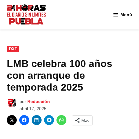
Saltar
al
Menú
Diario
contenido
24
Horas
Puebla
PUBLICADO
DXT
EN
LMB celebra 100 años
con arranque de
temporada 2025
por
Redacción
abril 17, 2025
Más