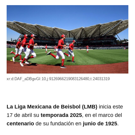
xr:d:DAF_aDBgvGI:10,j:9126966219083126480,t:24031319
La Liga Mexicana de Beisbol (LMB)
inicia este
17 de abril su
temporada 2025
, en el marco del
centenario
de su fundación en
junio de 1925
.