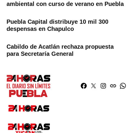
ambiental con curso de verano en Puebla
Puebla Capital distribuye 10 mil 300
despensas en Chapulco
Cabildo de Acatlán rechaza propuesta
para Secretaría General
Facebook
Twitter
Instagram
issuu
What