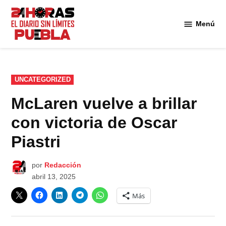
Saltar
al
Menú
Diario
contenido
24
Horas
Puebla
PUBLICADO
UNCATEGORIZED
EN
McLaren vuelve a brillar
con victoria de Oscar
Piastri
por
Redacción
abril 13, 2025
Más