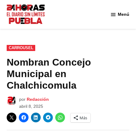
Saltar
al
Menú
Diario
contenido
24
Horas
Puebla
PUBLICADO
CARROUSEL
EN
Nombran Concejo
Municipal en
Chalchicomula
por
Redacción
abril 8, 2025
Más