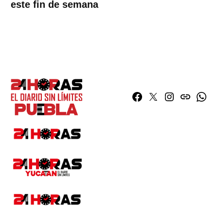
este fin de semana
Facebook
Twitter
Instagram
issuu
What