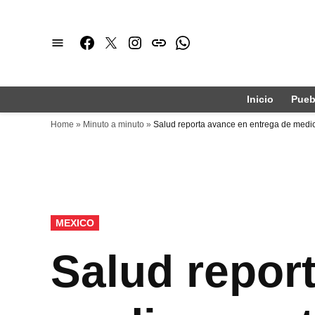
Saltar
al
Facebook
Twitter
Instagram
issuu
Whatsapp
contenido
Inicio
Pueb
Home
»
Minuto a minuto
»
Salud reporta avance en entrega de med
PUBLICADO
MEXICO
EN
Salud repor