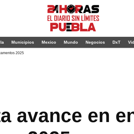
la
Municipios
Mexico
Mundo
Negocios
DxT
Vi
icamentos 2025
ta avance en e