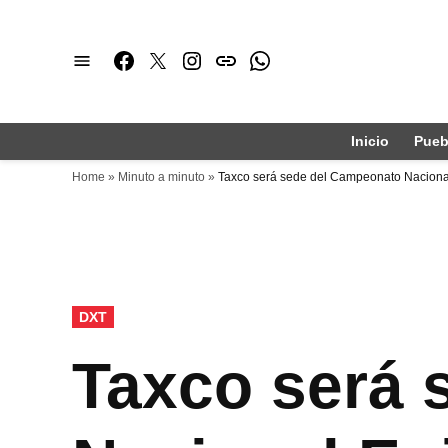
Saltar
al
Facebook
Twitter
Instagram
issuu
Whatsapp
contenido
Inicio
Pueb
Home
»
Minuto a minuto
»
Taxco será sede del Campeonato Naciona
PUBLICADO
DXT
EN
Taxco será 