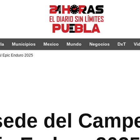
la
Municipios
Mexico
Mundo
Negocios
DxT
Vi
l Epic Enduro 2025
sede del Camp