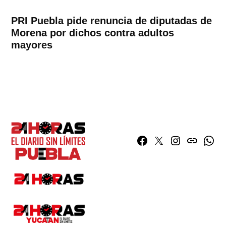
PRI Puebla pide renuncia de diputadas de
Morena por dichos contra adultos
mayores
Facebook
Twitter
Instagram
issuu
What