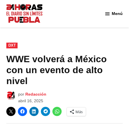
Saltar
al
Menú
Diario
contenido
24
Horas
Puebla
PUBLICADO
DXT
EN
WWE volverá a México
con un evento de alto
nivel
por
Redacción
abril 16, 2025
Más