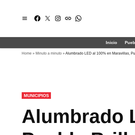
Saltar
al
Facebook
Twitter
Instagram
issuu
Whatsapp
contenido
Inicio
Pueb
Home
»
Minuto a minuto
»
Alumbrado LED al 100% en Maravillas, Pue
PUBLICADO
MUNICIPIOS
EN
Alumbrado L