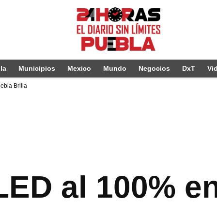
la
Municipios
Mexico
Mundo
Negocios
DxT
Vi
bla Brilla
ED al 100% en 