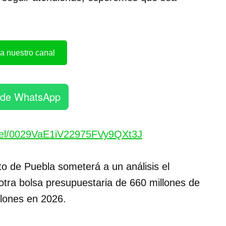
a nuestro canal
 de WhatsApp
nel/0029VaE1iV22975FVy9QXt3J
o de Puebla someterá a un análisis el
otra bolsa presupuestaria de 660 millones de
illones en 2026.