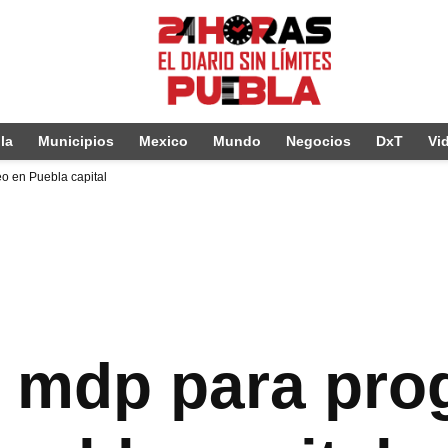
la
Municipios
Mexico
Mundo
Negocios
DxT
Vi
o en Puebla capital
 mdp para pro