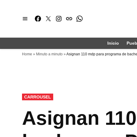
Saltar
al
Facebook
Twitter
Instagram
issuu
Whatsapp
contenido
Inicio
Pueb
Home
»
Minuto a minuto
»
Asignan 110 mdp para programa de bache
PUBLICADO
CARROUSEL
EN
Asignan 110