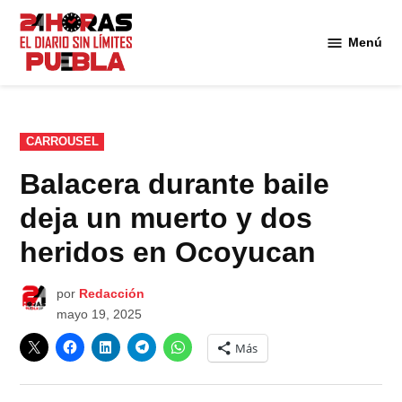
Saltar
al
Menú
Diario
contenido
24
Horas
Puebla
PUBLICADO
CARROUSEL
EN
Balacera durante baile
deja un muerto y dos
heridos en Ocoyucan
por
Redacción
mayo 19, 2025
Más