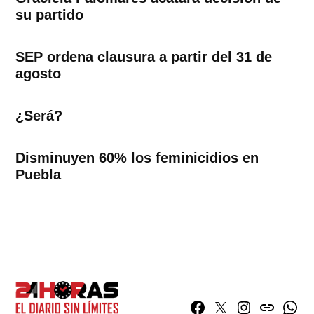
su partido
SEP ordena clausura a partir del 31 de
agosto
¿Será?
Disminuyen 60% los feminicidios en
Puebla
Facebook
Twitter
Instagram
issuu
What