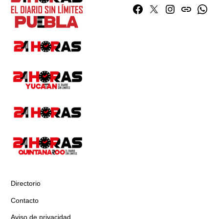
Facebook
Twitter
Instagram
issuu
What
Directorio
Contacto
Aviso de privacidad