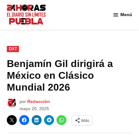
Saltar
al
Menú
Diario
contenido
24
Horas
Puebla
PUBLICADO
DXT
EN
Benjamín Gil dirigirá a
México en Clásico
Mundial 2026
por
Redacción
mayo 20, 2025
Más