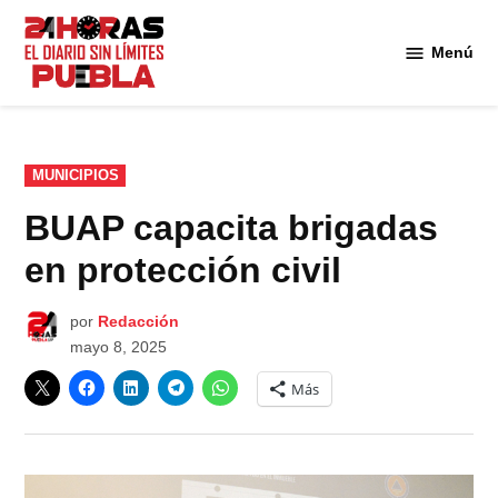
Saltar
al
Menú
Diario
contenido
24
Horas
Puebla
PUBLICADO
MUNICIPIOS
EN
BUAP capacita brigadas
en protección civil
por
Redacción
mayo 8, 2025
Más