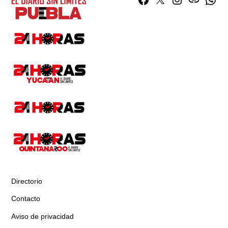
Facebook
Twitter
Instagram
issuu
What
Directorio
Contacto
Aviso de privacidad