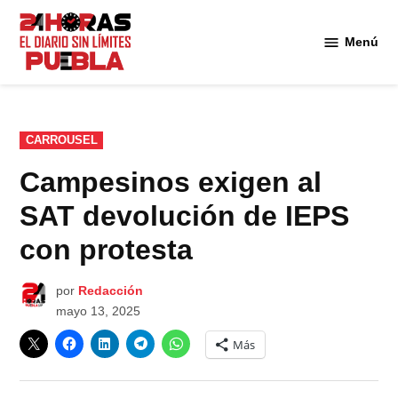
Saltar
al
Menú
Diario
contenido
24
Horas
Puebla
PUBLICADO
CARROUSEL
EN
Campesinos exigen al
SAT devolución de IEPS
con protesta
por
Redacción
mayo 13, 2025
Más