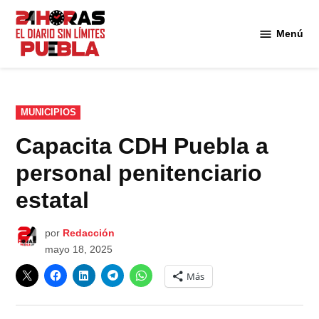
Saltar
al
Menú
Diario
contenido
24
Horas
Puebla
PUBLICADO
MUNICIPIOS
EN
Capacita CDH Puebla a
personal penitenciario
estatal
por
Redacción
mayo 18, 2025
Más