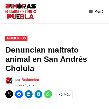
Saltar
al
Menú
Diario
contenido
24
Horas
Puebla
PUBLICADO
MUNICIPIOS
EN
Denuncian maltrato
animal en San Andrés
Cholula
por
Redacción
mayo 1, 2025
Más