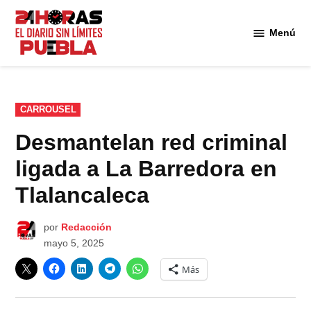
Saltar
al
Menú
Diario
contenido
24
Horas
Puebla
PUBLICADO
CARROUSEL
EN
Desmantelan red criminal
ligada a La Barredora en
Tlalancaleca
por
Redacción
mayo 5, 2025
Más