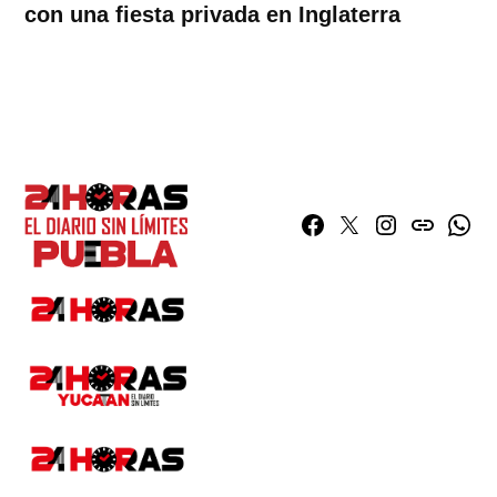
con una fiesta privada en Inglaterra
Facebook
Twitter
Instagram
issuu
What