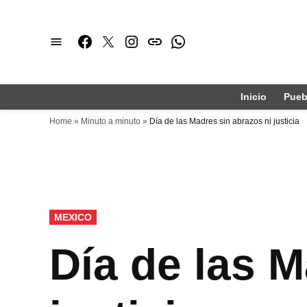
Saltar
al
Facebook
Twitter
Instagram
issuu
Whatsapp
contenido
Inicio
Pueb
Home
»
Minuto a minuto
»
Día de las Madres sin abrazos ni justicia
PUBLICADO
MEXICO
EN
Día de las M