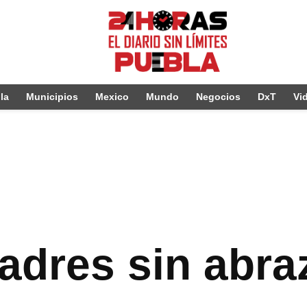
la
Municipios
Mexico
Mundo
Negocios
DxT
Vi
adres sin abra