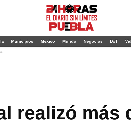
la
Municipios
Mexico
Mundo
Negocios
DxT
Vi
ias
l realizó más 