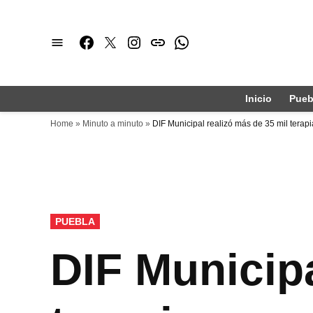
Saltar
al
Facebook
Twitter
Instagram
issuu
Whatsapp
contenido
Inicio
Pueb
Home
»
Minuto a minuto
»
DIF Municipal realizó más de 35 mil terap
PUBLICADO
PUEBLA
EN
DIF Municipa