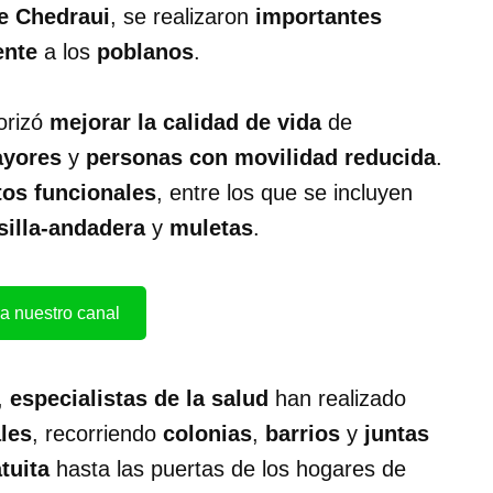
e Chedraui
, se realizaron
importantes
ente
a los
poblanos
.
iorizó
mejorar la calidad de vida
de
ayores
y
personas con movilidad reducida
.
tos funcionales
, entre los que se incluyen
silla-andadera
y
muletas
.
a nuestro canal
,
especialistas de la salud
han realizado
les
, recorriendo
colonias
,
barrios
y
juntas
tuita
hasta las puertas de los hogares de