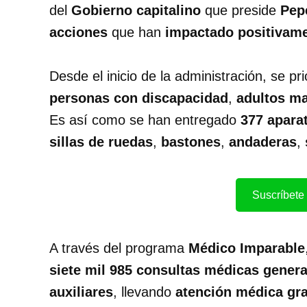
del
Gobierno capitalino
que preside
Pep
acciones
que han
impactado positivam
Desde el inicio de la administración, se pr
personas con discapacidad
,
adultos m
Es así como se han entregado
377 apara
sillas de ruedas
,
bastones
,
andaderas
,
Suscríbete 
A través del programa
Médico Imparable
siete mil 985 consultas médicas genera
auxiliares
, llevando
atención médica gra