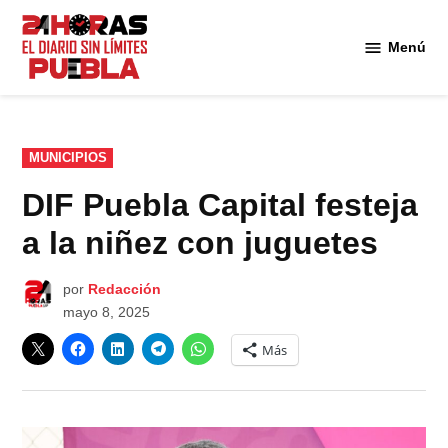
Saltar
al
Menú
Diario
contenido
24
Horas
Puebla
PUBLICADO
MUNICIPIOS
EN
DIF Puebla Capital festeja
a la niñez con juguetes
por
Redacción
mayo 8, 2025
Más