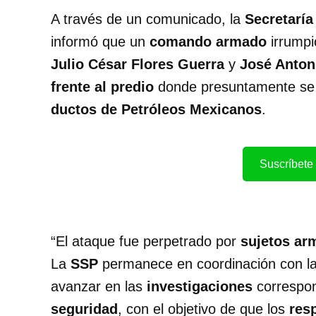
A través de un comunicado, la
Secretaría
informó que un
comando armado
irrumpi
Julio César Flores Guerra
y
José Anton
frente al predio
donde presuntamente s
ductos de Petróleos Mexicanos
.
Suscríbete 
“El ataque fue perpetrado por
sujetos ar
La
SSP
permanece en coordinación con l
avanzar en las
investigaciones
correspo
seguridad
, con el objetivo de que los
res