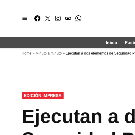
Saltar
al
Facebook
Twitter
Instagram
issuu
Whatsapp
contenido
Inicio
Pueb
Home
»
Minuto a minuto
»
Ejecutan a dos elementos de Seguridad 
PUBLICADO
EDICIÓN IMPRESA
EN
Ejecutan a 