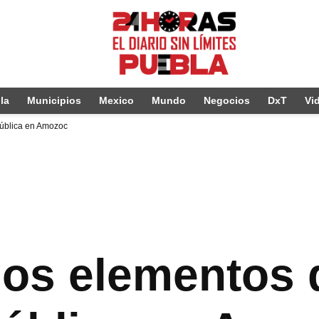
la
Municipios
Mexico
Mundo
Negocios
DxT
Vi
Pública en Amozoc
dos elementos 