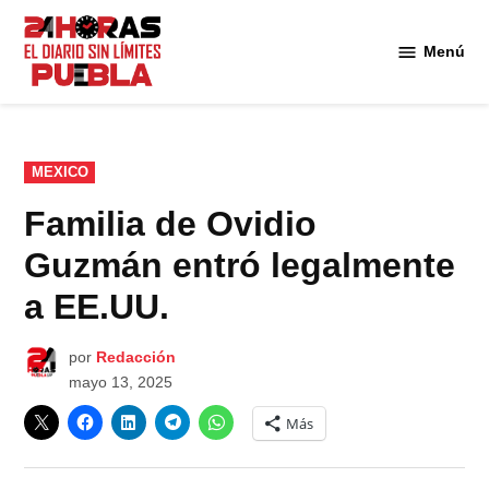
Saltar
al
Menú
Diario
contenido
24
Horas
Puebla
PUBLICADO
MEXICO
EN
Familia de Ovidio
Guzmán entró legalmente
a EE.UU.
por
Redacción
mayo 13, 2025
Más