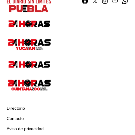
Facebook
Twitter
Instagram
issuu
What
Directorio
Contacto
Aviso de privacidad