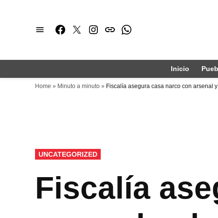
Saltar
al
Facebook
Twitter
Instagram
issuu
Whatsapp
contenido
Inicio
Pueb
Home
»
Minuto a minuto
»
Fiscalía asegura casa narco con arsenal 
PUBLICADO
UNCATEGORIZED
EN
Fiscalía as