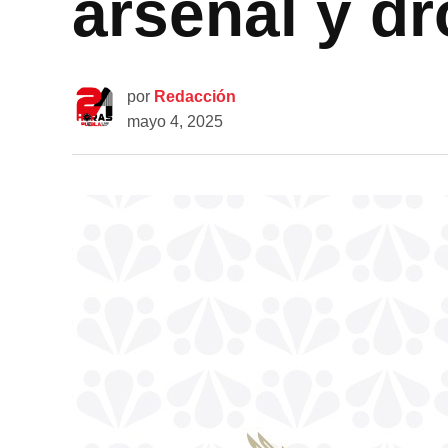
arsenal y d
por
Redacción
mayo 4, 2025