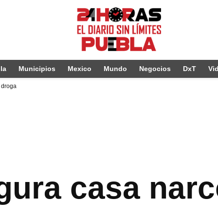
la
Municipios
Mexico
Mundo
Negocios
DxT
Vi
y droga
egura casa nar