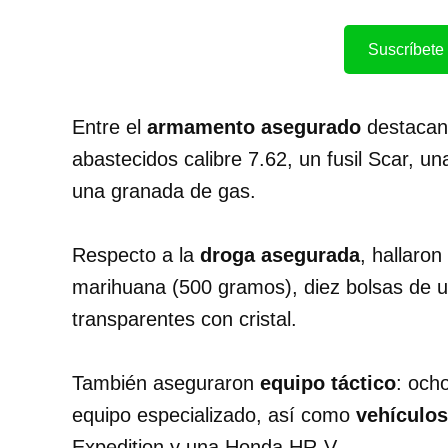
Suscríbete 
Entre el
armamento asegurado
destacan 
abastecidos calibre 7.62, un fusil Scar, 
una granada de gas.
Respecto a la
droga asegurada
, hallaron
marihuana (500 gramos), diez bolsas de u
transparentes con cristal.
También aseguraron
equipo táctico
: och
equipo especializado, así como
vehículos
Expedition y una Honda HR-V.