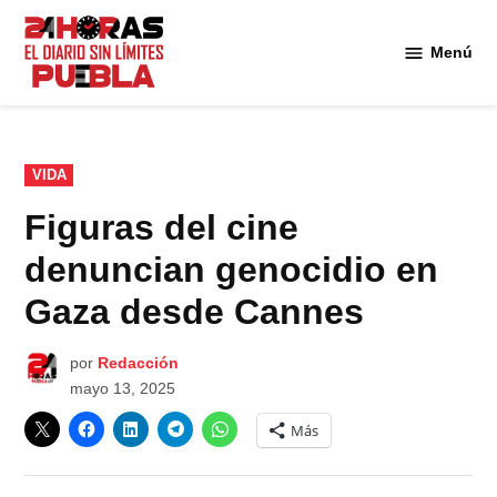
Saltar
al
Menú
Diario
contenido
24
Horas
Puebla
PUBLICADO
VIDA
EN
Figuras del cine
denuncian genocidio en
Gaza desde Cannes
por
Redacción
mayo 13, 2025
Más