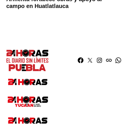
campo en Huatlatlauca
Facebook
Twitter
Instagram
issuu
What