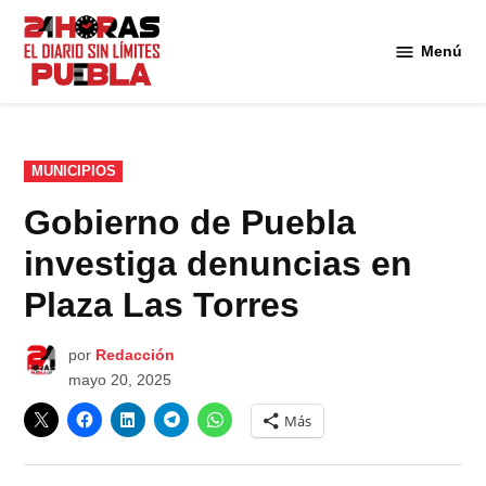
Saltar
al
Menú
Diario
contenido
24
Horas
Puebla
PUBLICADO
MUNICIPIOS
EN
Gobierno de Puebla
investiga denuncias en
Plaza Las Torres
por
Redacción
mayo 20, 2025
Más