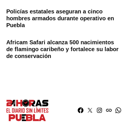
Policías estatales aseguran a cinco
hombres armados durante operativo en
Puebla
Africam Safari alcanza 500 nacimientos
de flamingo caribeño y fortalece su labor
de conservación
Facebook
Twitter
Instagram
issuu
What