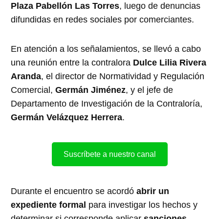
Plaza Pabellón Las Torres
, luego de denuncias
difundidas en redes sociales por comerciantes.
En atención a los señalamientos, se llevó a cabo
una reunión entre la contralora
Dulce Lilia Rivera
Aranda
, el director de Normatividad y Regulación
Comercial,
Germán Jiménez
, y el jefe de
Departamento de Investigación de la Contraloría,
Germán Velázquez Herrera
.
Suscríbete a nuestro canal
Durante el encuentro se acordó
abrir un
expediente formal
para investigar los hechos y
determinar si corresponde aplicar
sanciones