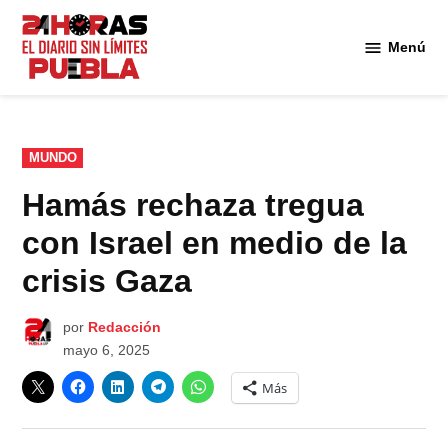
Saltar
al
Menú
Diario
contenido
24
Horas
Puebla
PUBLICADO
MUNDO
EN
Hamás rechaza tregua
con Israel en medio de la
crisis Gaza
por
Redacción
mayo 6, 2025
Más