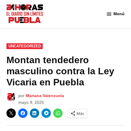
Saltar
al
Menú
Diario
contenido
24
Horas
Puebla
PUBLICADO
UNCATEGORIZED
EN
Montan tendedero
masculino contra la Ley
Vicaria en Puebla
por
Mariana Valenzuela
mayo 9, 2025
Más