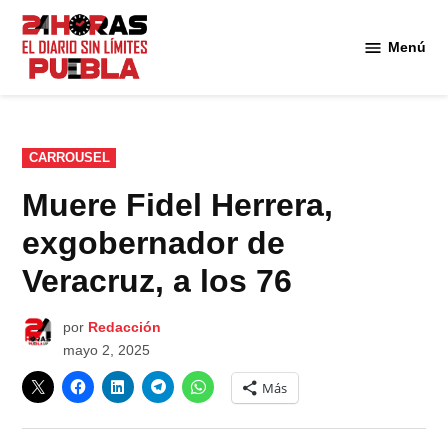
Saltar
al
Menú
Diario
contenido
24
Horas
Puebla
PUBLICADO
CARROUSEL
EN
Muere Fidel Herrera,
exgobernador de
Veracruz, a los 76
por
Redacción
mayo 2, 2025
Más