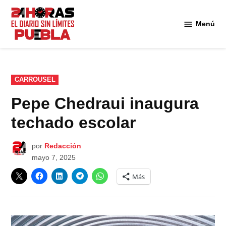
Saltar
al
Menú
Diario
contenido
24
Horas
Puebla
PUBLICADO
CARROUSEL
EN
Pepe Chedraui inaugura
techado escolar
por
Redacción
mayo 7, 2025
Más