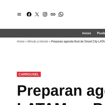
Saltar
al
Facebook
Twitter
Instagram
issuu
Whatsapp
contenido
Inicio
Pueb
Home
»
Minuto a minuto
»
Preparan agenda final de Smart City LAT
PUBLICADO
CARROUSEL
EN
Preparan ag