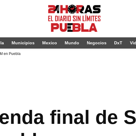
la
Municipios
Mexico
Mundo
Negocios
DxT
Vi
AM en Puebla
enda final de S