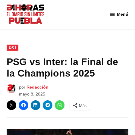
Saltar
al
Menú
Diario
contenido
24
Horas
Puebla
PUBLICADO
DXT
EN
PSG vs Inter: la Final de
la Champions 2025
por
Redacción
mayo 8, 2025
Más