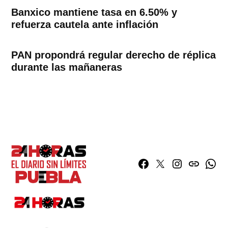
Banxico mantiene tasa en 6.50% y
refuerza cautela ante inflación
PAN propondrá regular derecho de réplica
durante las mañaneras
Facebook
Twitter
Instagram
issuu
What