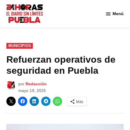
Saltar
al
Menú
Diario
contenido
24
Horas
Puebla
PUBLICADO
MUNICIPIOS
EN
Refuerzan operativos de
seguridad en Puebla
por
Redacción
mayo 19, 2025
Más